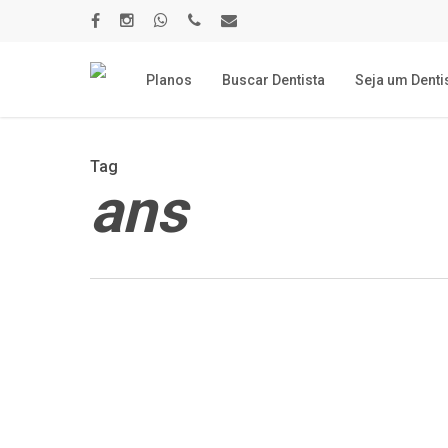
Skip
to
facebook
instagram
whatsapp
phone
email
main
content
Planos
Buscar Dentista
Seja um Denti
Tag
ans