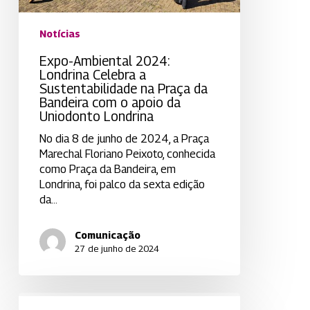
Bandeira
com
Notícias
o
apoio
Expo-Ambiental 2024:
da
Londrina Celebra a
Uniodonto
Sustentabilidade na Praça da
Londrina
Bandeira com o apoio da
Uniodonto Londrina
No dia 8 de junho de 2024, a Praça
Marechal Floriano Peixoto, conhecida
como Praça da Bandeira, em
Londrina, foi palco da sexta edição
da…
Comunicação
27 de junho de 2024
Palestra