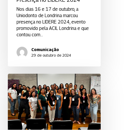
Nos dias 16 e 17 de outubro, a
Uniodonto de Londrina marcou
presença no LIDERE 2024, evento
promovido pela ACIL Londrina e que
contou com…
Comunicação
29 de outubro de 2024
Uniodonto
de
Londrina
Celebra
o
Dia
das
Secretárias
com