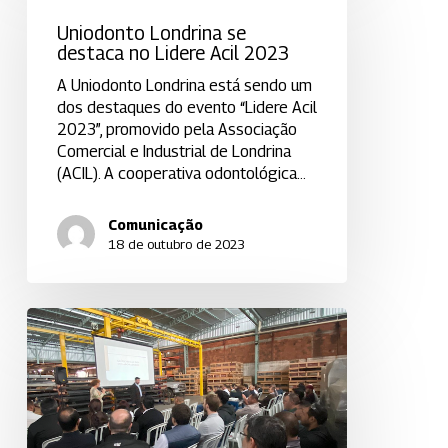
se
Uniodonto Londrina se
destaca
destaca no Lidere Acil 2023
no
Lidere
A Uniodonto Londrina está sendo um
Acil
dos destaques do evento “Lidere Acil
2023
2023”, promovido pela Associação
Comercial e Industrial de Londrina
(ACIL). A cooperativa odontológica…
Comunicação
18 de outubro de 2023
Palestra
sobre
Saúde
Bucal
dos
colaboradores