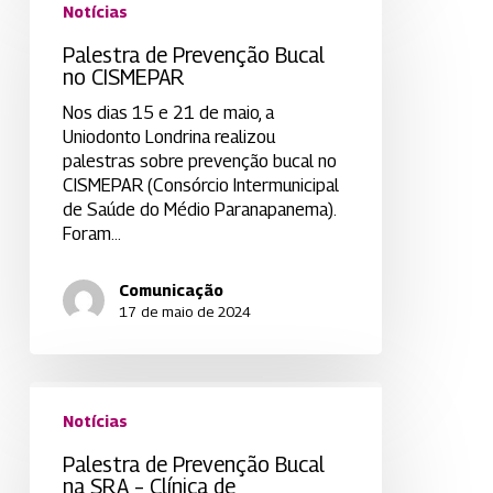
de
Notícias
Prevenção
Palestra de Prevenção Bucal
Bucal
no CISMEPAR
no
CISMEPAR
Nos dias 15 e 21 de maio, a
Uniodonto Londrina realizou
palestras sobre prevenção bucal no
CISMEPAR (Consórcio Intermunicipal
de Saúde do Médio Paranapanema).
Foram…
Comunicação
17 de maio de 2024
Palestra
de
Notícias
Prevenção
Palestra de Prevenção Bucal
Bucal
na SRA – Clínica de
na