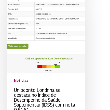
Uniodonto
Londrina
se
destaca
no
Índice
de
Desempenho
da
Saúde
Suplementar
(IDSS)
com
nota
0,8161
Notícias
Uniodonto Londrina se
destaca no Índice de
Desempenho da Saúde
Suplementar (IDSS) com nota
0,8161