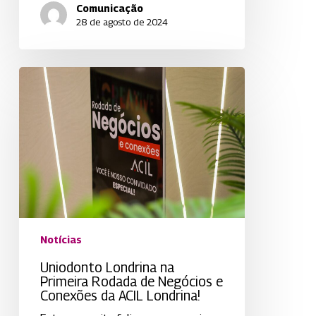
Comunicação
28 de agosto de 2024
Uniodonto
Londrina
na
Primeira
Rodada
de
Negócios
e
Conexões
da
ACIL
Notícias
Londrina!
Uniodonto Londrina na
Primeira Rodada de Negócios e
Conexões da ACIL Londrina!