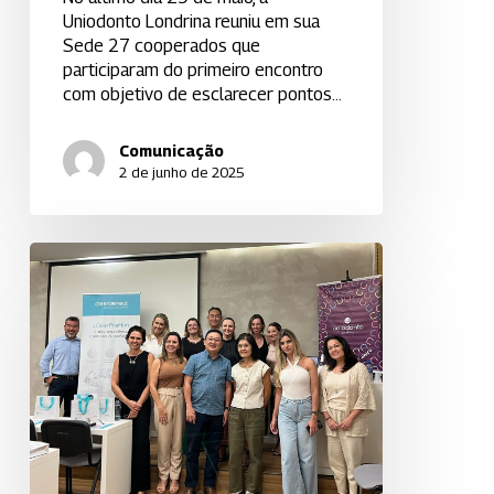
Uniodonto Londrina reuniu em sua
Sede 27 cooperados que
participaram do primeiro encontro
com objetivo de esclarecer pontos…
Comunicação
2 de junho de 2025
Uniodonto
Londrina
Realiza
Palestra
Sobre
Parceria
Exclusiva
com
Straumann/ClearCorrect