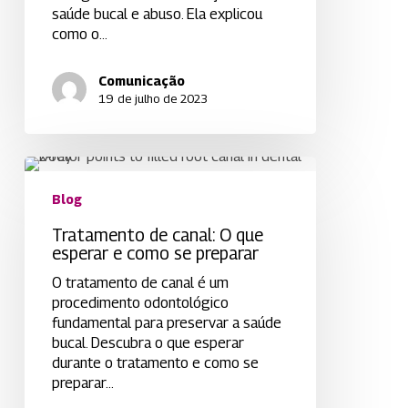
saúde bucal e abuso. Ela explicou
como o…
Comunicação
19 de julho de 2023
Tratamento
de
Blog
canal:
O
Tratamento de canal: O que
que
esperar e como se preparar
esperar
O tratamento de canal é um
e
procedimento odontológico
como
fundamental para preservar a saúde
se
bucal. Descubra o que esperar
preparar
durante o tratamento e como se
preparar…