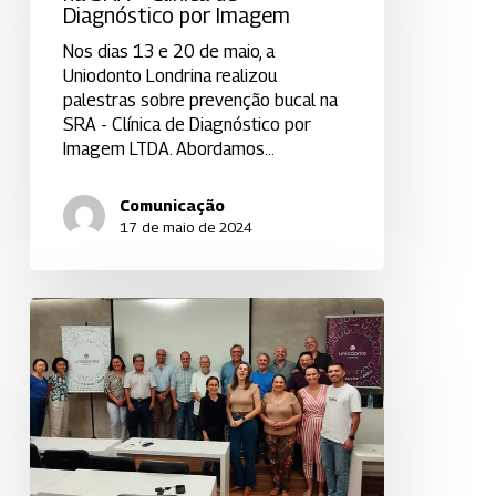
Diagnóstico por Imagem
SRA
–
Nos dias 13 e 20 de maio, a
Clínica
Uniodonto Londrina realizou
de
palestras sobre prevenção bucal na
Diagnóstico
SRA - Clínica de Diagnóstico por
por
Imagem LTDA. Abordamos…
Imagem
Comunicação
17 de maio de 2024
Uniodonto
Londrina
lança
projeto
Disseminando
Conhecimento,
dedicado
a