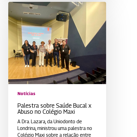
Palestra
sobre
Saúde
Bucal
x
Abuso
no
Colégio
Maxi
Notícias
Palestra sobre Saúde Bucal x
Abuso no Colégio Maxi
A Dra. Lazara, da Uniodonto de
Londrina, ministrou uma palestra no
Colégio Maxi sobre a relação entre