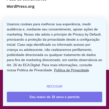
WordPress.org
Usamos cookies para melhorar sua experiência, medir
audiência e, mediante seu consentimento, apoiar ações de
marketing. Nosso site adota o princípio de Privacy by Default,
priorizando a proteção da privacidade desde a configuração
inicial. Caso seja identificado ou informado acesso por
criança ou adolescente, não realizaremos perfilamento,
Acesso Rápido
publicidade direcionada ou qualquer tratamento de dados
para fins de marketing direcionado, em estrita observância ao
Início
Art. 26 do ECA Digital. Para mais informações, consulte
nossa Política de Privacidade.
Política de Privacidade
A Uniodonto
Encontre um Dentista
Planos Uniodonto
RECUSAR
Demonstrações Financeiras
Sou maior de 18 anos e permito
Políticas Internas
Nota no IDSS