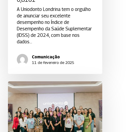
A Uniodonto Londrina tem o orgulho
de anunciar seu excelente
desempenho no Índice de
Desempenho da Saúde Suplementar
(IDSS) de 2024, com base nos
dados…
Comunicação
11 de fevereiro de 2025
Encontro
RH’s
reúne
40
representantes
em
Londrina