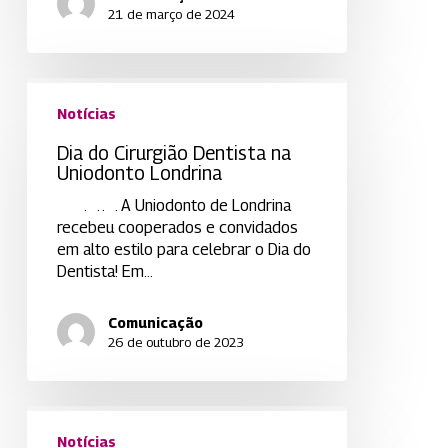
21 de março de 2024
Dia
do
Notícias
Cirurgião
Dia do Cirurgião Dentista na
Dentista
Uniodonto Londrina
na
Uniodonto
. . . . A Uniodonto de Londrina
Londrina
recebeu cooperados e convidados
em alto estilo para celebrar o Dia do
Dentista! Em…
Comunicação
26 de outubro de 2023
Uniodonto
Londrina
Notícias