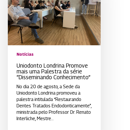
uma
Palestra
da
série
“Disseminando
Conhecimento”
Notícias
Uniodonto Londrina Promove
mais uma Palestra da série
“Disseminando Conhecimento”
No dia 20 de agosto, a Sede da
Uniodonto Londrina promoveu a
palestra intitulada “Restaurando
Dentes Tratados Endodonticamente”,
ministrada pelo Professor Dr. Renato
Interliche, Mestre…