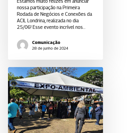
Estamos muito felizes em anunciar
nossa participação na Primeira
Rodada de Negócios e Conexões da
ACIL Londrina, realizada no dia
25/06! Esse evento incrível nos…
Comunicação
28 de junho de 2024
Expo-
Ambiental
2024:
Londrina
Celebra
a
Sustentabilidade
na
Praça
da