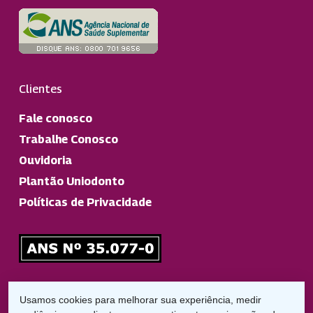
Clientes
Fale conosco
Trabalhe Conosco
Ouvidoria
Plantão Uniodonto
Políticas de Privacidade
Responsável Técnico
Usamos cookies para melhorar sua experiência, medir