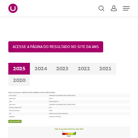
Skip
Menu
to
search
account
main
Close
content
Menu
ACESSE A PÁGINA DO RESULTADO NO SITE DA ANS
2025
2024
2023
2022
2021
2020