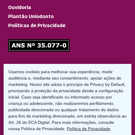
Ouvidoria
Plantão Uniodonto
Políticas de Privacidade
Responsável Técnico
Usamos cookies para melhorar sua experiência, medir
Dr. Diego Garbelini Lorena
audiência e, mediante seu consentimento, apoiar ações de
CRO/PR: 21826
marketing. Nosso site adota o princípio de Privacy by Default,
priorizando a proteção da privacidade desde a configuração
LGPD:
inicial. Caso seja identificado ou informado acesso por
Encarregado de Proteção de Dados
criança ou adolescente, não realizaremos perfilamento,
Cláudio C. Braga
publicidade direcionada ou qualquer tratamento de dados
dpo@uniodontolondrina.coop.br
para fins de marketing direcionado, em estrita observância ao
Art. 26 do ECA Digital. Para mais informações, consulte
nossa Política de Privacidade.
Política de Privacidade