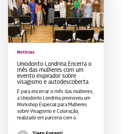
mês
das
mulheres
com
um
evento
inspirador
sobre
Notícias
visagismo
e
Uniodonto Londrina Encerra o
autodescoberta
mês das mulheres com um
evento inspirador sobre
visagismo e autodescoberta
E para encerrar o mês das mulheres,
a Uniodonto Londrina promoveu um
Workshop Especial para Mulheres
sobre Visagismo e Coloração,
realizado em parceria com o…
Tiago Fuganti