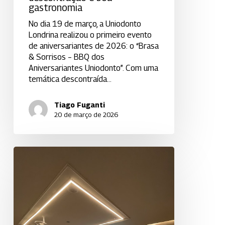
gastronomia
boa
gastronomia
No dia 19 de março, a Uniodonto
Londrina realizou o primeiro evento
de aniversariantes de 2026: o “Brasa
& Sorrisos – BBQ dos
Aniversariantes Uniodonto”. Com uma
temática descontraída…
Tiago Fuganti
20 de março de 2026
Uniodonto
Londrina
realiza
Assembleia
Geral
Ordinária
e