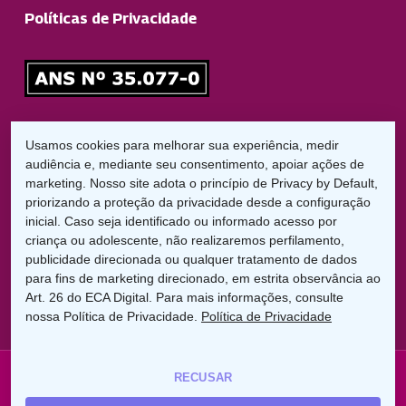
Políticas de Privacidade
Responsável Técnico
Usamos cookies para melhorar sua experiência, medir
Dr. Diego Garbelini Lorena
audiência e, mediante seu consentimento, apoiar ações de
CRO/PR: 21826
marketing. Nosso site adota o princípio de Privacy by Default,
priorizando a proteção da privacidade desde a configuração
inicial. Caso seja identificado ou informado acesso por
LGPD:
criança ou adolescente, não realizaremos perfilamento,
Encarregado de Proteção de Dados
publicidade direcionada ou qualquer tratamento de dados
Cláudio C. Braga
para fins de marketing direcionado, em estrita observância ao
dpo@uniodontolondrina.coop.br
Art. 26 do ECA Digital. Para mais informações, consulte
nossa Política de Privacidade.
Política de Privacidade
RECUSAR
© 2026 Uniodonto Londrina. Rua Paes Leme, 956 - Jd.
América - Londrina PR - (43) 3305-7000