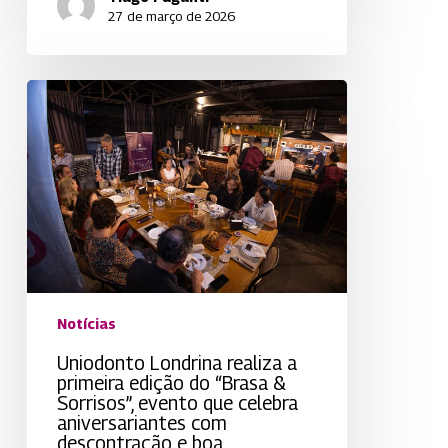
27 de março de 2026
Uniodonto
Londrina
realiza
a
primeira
edição
do
“Brasa
&
Sorrisos”,
evento
Notícias
que
celebra
Uniodonto Londrina realiza a
aniversariantes
primeira edição do “Brasa &
com
Sorrisos”, evento que celebra
descontração
aniversariantes com
e
descontração e boa