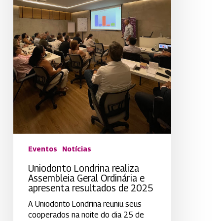
apresenta
resultados
de
2025
Eventos
Notícias
Uniodonto Londrina realiza
Assembleia Geral Ordinária e
apresenta resultados de 2025
A Uniodonto Londrina reuniu seus
cooperados na noite do dia 25 de