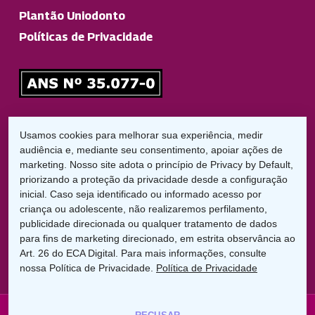
Plantão Uniodonto
Políticas de Privacidade
Responsável Técnico
Usamos cookies para melhorar sua experiência, medir
Dr. Diego Garbelini Lorena
audiência e, mediante seu consentimento, apoiar ações de
CRO/PR: 21826
marketing. Nosso site adota o princípio de Privacy by Default,
priorizando a proteção da privacidade desde a configuração
inicial. Caso seja identificado ou informado acesso por
LGPD:
criança ou adolescente, não realizaremos perfilamento,
Encarregado de Proteção de Dados
publicidade direcionada ou qualquer tratamento de dados
Cláudio C. Braga
para fins de marketing direcionado, em estrita observância ao
dpo@uniodontolondrina.coop.br
Art. 26 do ECA Digital. Para mais informações, consulte
nossa Política de Privacidade.
Política de Privacidade