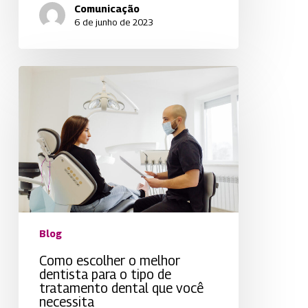
Comunicação
6 de junho de 2023
Como
escolher
o
melhor
dentista
para
o
tipo
de
tratamento
dental
Blog
que
você
Como escolher o melhor
necessita
dentista para o tipo de
tratamento dental que você
necessita