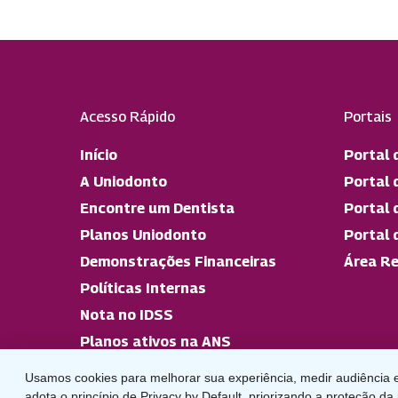
Acesso Rápido
Portais
Início
Portal 
A Uniodonto
Portal 
Encontre um Dentista
Portal 
Planos Uniodonto
Portal 
Demonstrações Financeiras
Área Re
Políticas Internas
Nota no IDSS
Planos ativos na ANS
Usamos cookies para melhorar sua experiência, medir audiência e
adota o princípio de Privacy by Default, priorizando a proteção da 