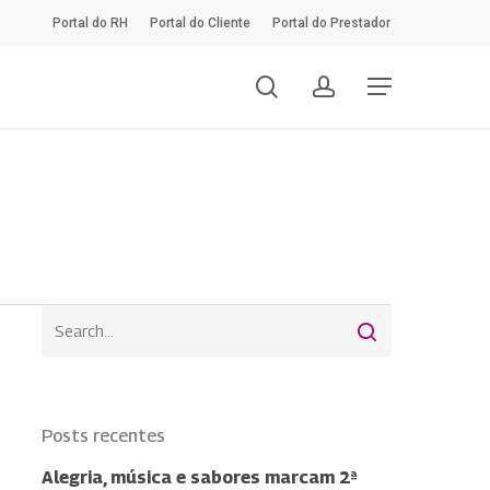
Portal do RH
Portal do Cliente
Portal do Prestador
search
account
Menu
Posts recentes
Alegria, música e sabores marcam 2ª