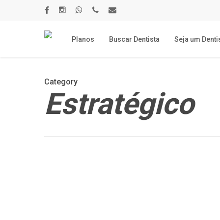
Skip
to
facebook
instagram
whatsapp
phone
email
main
content
Planos
Buscar Dentista
Seja um Denti
Category
Estratégico