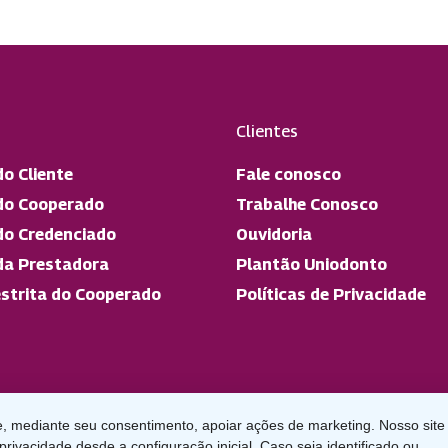
Clientes
do Cliente
Fale conosco
do Cooperado
Trabalhe Conosco
do Credenciado
Ouvidoria
da Prestadora
Plantão Uniodonto
strita do Cooperado
Políticas de Privacidade
, mediante seu consentimento, apoiar ações de marketing. Nosso site
privacidade desde a configuração inicial. Caso seja identificado ou