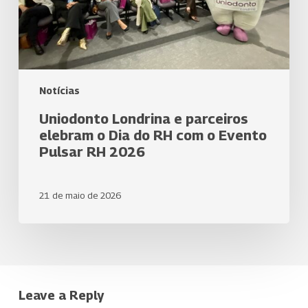
RH
com
o
Evento
Pulsar
RH
Notícias
2026
Uniodonto Londrina e parceiros
elebram o Dia do RH com o Evento
Pulsar RH 2026
21 de maio de 2026
Leave a Reply