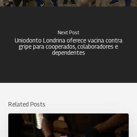
Next Post
Uniodonto Londrina oferece vacina contra
gripe para cooperados, colaboradores e
dependentes
Related Posts
Alegria,
música
e
sabores