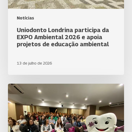
educação
ambiental
Notícias
Uniodonto Londrina participa da
EXPO Ambiental 2026 e apoia
projetos de educação ambiental
13 de julho de 2026
Uniodonto
Londrina
e
parceiros
elebram
o
Dia
do