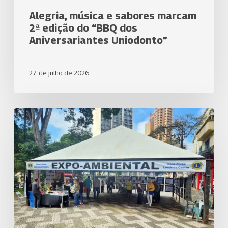
Alegria, música e sabores marcam
2ª edição do “BBQ dos
Aniversariantes Uniodonto”
27 de julho de 2026
Uniodonto
Londrina
participa
da
EXPO
Ambiental
2026
e
apoia
projetos
de