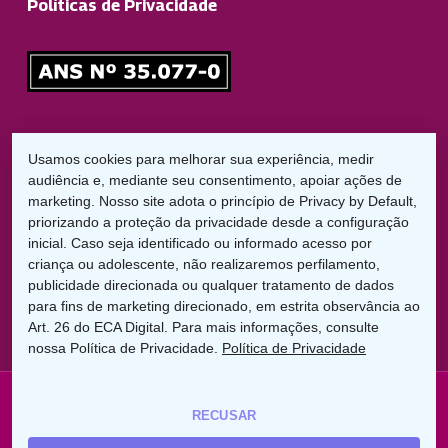
Políticas de Privacidade
Responsável Técnico
Usamos cookies para melhorar sua experiência, medir
Dr. Diego Garbelini Lorena
audiência e, mediante seu consentimento, apoiar ações de
CRO/PR: 21826
marketing. Nosso site adota o princípio de Privacy by Default,
priorizando a proteção da privacidade desde a configuração
LGPD:
inicial. Caso seja identificado ou informado acesso por
Encarregado de Proteção de Dados
criança ou adolescente, não realizaremos perfilamento,
Cláudio C. Braga
publicidade direcionada ou qualquer tratamento de dados
dpo@uniodontolondrina.coop.br
para fins de marketing direcionado, em estrita observância ao
Art. 26 do ECA Digital. Para mais informações, consulte
nossa Política de Privacidade.
Política de Privacidade
© 2026 Uniodonto Londrina. Rua Paes Leme, 956 - Jd.
RECUSAR
América - Londrina PR - (43) 3305-7000