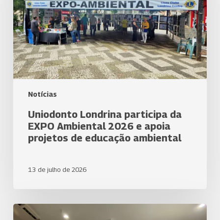
Ambiental
2026
e
apoia
projetos
de
educação
ambiental
Notícias
Uniodonto Londrina participa da
EXPO Ambiental 2026 e apoia
projetos de educação ambiental
13 de julho de 2026
Uniodonto
Londrina