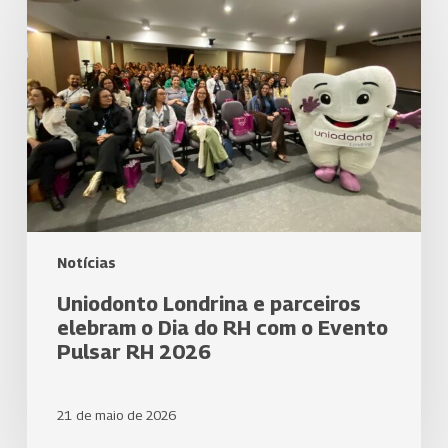
e
parceiros
elebram
o
Dia
do
RH
com
o
Evento
Pulsar
RH
Notícias
2026
Uniodonto Londrina e parceiros
elebram o Dia do RH com o Evento
Pulsar RH 2026
21 de maio de 2026