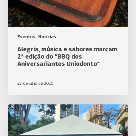
Eventos
Notícias
Alegria, música e sabores marcam
2ª edição do “BBQ dos
Aniversariantes Uniodonto”
27 de julho de 2026
Uniodonto
Londrina
participa
da
EXPO