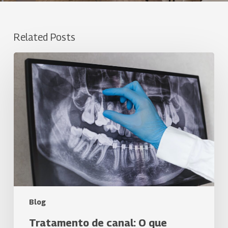
Related Posts
Tratamento
de
canal:
O
que
esperar
e
como
se
preparar
Blog
Tratamento de canal: O que