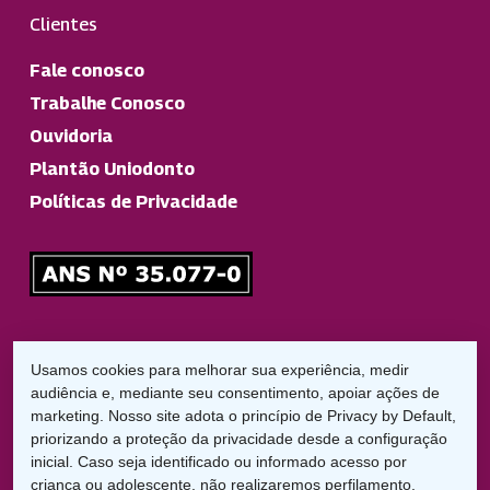
Clientes
Fale conosco
Trabalhe Conosco
Ouvidoria
Plantão Uniodonto
Políticas de Privacidade
Responsável Técnico
Usamos cookies para melhorar sua experiência, medir
Dr. Diego Garbelini Lorena
audiência e, mediante seu consentimento, apoiar ações de
CRO/PR: 21826
marketing. Nosso site adota o princípio de Privacy by Default,
priorizando a proteção da privacidade desde a configuração
LGPD:
inicial. Caso seja identificado ou informado acesso por
Encarregado de Proteção de Dados
criança ou adolescente, não realizaremos perfilamento,