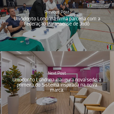
Previous Post
Uniodonto Londrina firma parceria com a
Federação Paranaense de Judô
Next Post
Uniodonto Londrina inaugura nova sede: a
primeira do Sistema inspirada na nova
marca.