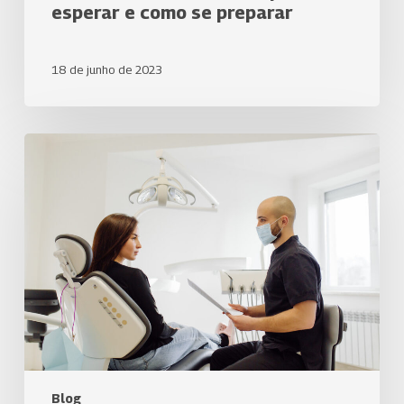
esperar e como se preparar
18 de junho de 2023
Como
escolher
o
melhor
dentista
para
o
tipo
de
tratamento
dental
que
você
Blog
necessita