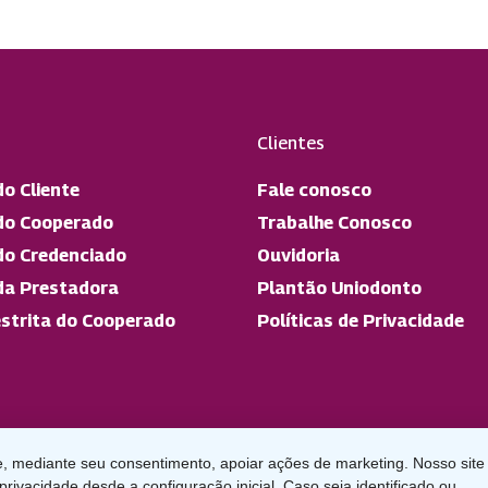
Clientes
do Cliente
Fale conosco
do Cooperado
Trabalhe Conosco
do Credenciado
Ouvidoria
da Prestadora
Plantão Uniodonto
strita do Cooperado
Políticas de Privacidade
, mediante seu consentimento, apoiar ações de marketing. Nosso site
privacidade desde a configuração inicial. Caso seja identificado ou