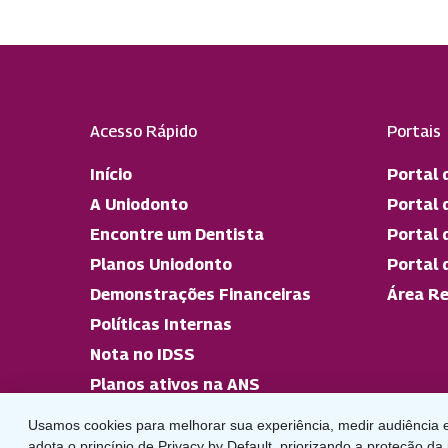
Acesso Rápido
Portais
Início
Portal 
A Uniodonto
Portal 
Encontre um Dentista
Portal 
Planos Uniodonto
Portal 
Demonstrações Financeiras
Área Re
Políticas Internas
Nota no IDSS
Planos ativos na ANS
Usamos cookies para melhorar sua experiência, medir audiência e
adota o princípio de Privacy by Default, priorizando a proteção da 