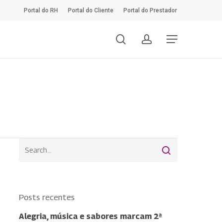
Portal do RH
Portal do Cliente
Portal do Prestador
search
account
Menu
Posts recentes
Alegria, música e sabores marcam 2ª