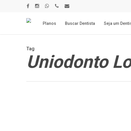
Skip
to
facebook
instagram
whatsapp
phone
email
main
content
Planos
Buscar Dentista
Seja um Denti
Tag
Uniodonto Lo