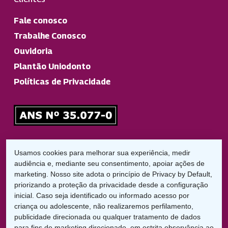
Fale conosco
Trabalhe Conosco
Ouvidoria
Plantão Uniodonto
Políticas de Privacidade
Responsável Técnico
Usamos cookies para melhorar sua experiência, medir
Dr. Diego Garbelini Lorena
audiência e, mediante seu consentimento, apoiar ações de
CRO/PR: 21826
marketing. Nosso site adota o princípio de Privacy by Default,
priorizando a proteção da privacidade desde a configuração
inicial. Caso seja identificado ou informado acesso por
LGPD:
criança ou adolescente, não realizaremos perfilamento,
Encarregado de Proteção de Dados
publicidade direcionada ou qualquer tratamento de dados
Cláudio C. Braga
para fins de marketing direcionado, em estrita observância ao