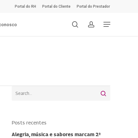
Portal do RH
Portal do Cliente
Portal do Prestador
search
account
Menu
 conosco
Posts recentes
Alegria, música e sabores marcam 2ª