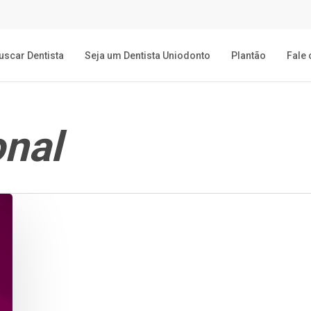
uscar Dentista
Seja um Dentista Uniodonto
Plantão
Fale
onal