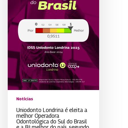
e
a
8ª
melhor
do
país,
segundo
a
ANS
Notícias
Uniodonto Londrina é eleita a
melhor Operadora
Odontológica do Sul do Brasil
e a 8ª melhor do país, segundo