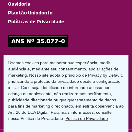
Ouvidoria
Plantão Uniodonto
Políticas de Privacidade
Responsável Técnico
Usamos cookies para melhorar sua experiência, medir
Dr. Diego Garbelini Lorena
audiência e, mediante seu consentimento, apoiar ações de
CRO/PR: 21826
marketing. Nosso site adota o princípio de Privacy by Default,
priorizando a proteção da privacidade desde a configuração
inicial. Caso seja identificado ou informado acesso por
LGPD:
criança ou adolescente, não realizaremos perfilamento,
Encarregado de Proteção de Dados
publicidade direcionada ou qualquer tratamento de dados
Cláudio C. Braga
para fins de marketing direcionado, em estrita observância ao
dpo@uniodontolondrina.coop.br
Art. 26 do ECA Digital. Para mais informações, consulte
nossa Política de Privacidade.
Política de Privacidade