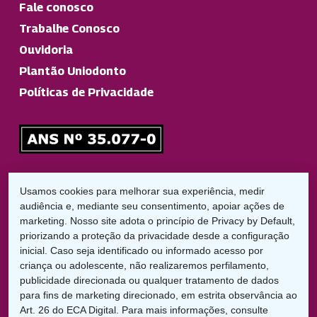
Fale conosco
Trabalhe Conosco
Ouvidoria
Plantão Uniodonto
Políticas de Privacidade
Responsável Técnico
Usamos cookies para melhorar sua experiência, medir
Dr. Diego Garbelini Lorena
audiência e, mediante seu consentimento, apoiar ações de
CRO/PR: 21826
marketing. Nosso site adota o princípio de Privacy by Default,
priorizando a proteção da privacidade desde a configuração
inicial. Caso seja identificado ou informado acesso por
LGPD:
criança ou adolescente, não realizaremos perfilamento,
Encarregado de Proteção de Dados
publicidade direcionada ou qualquer tratamento de dados
Cláudio C. Braga
para fins de marketing direcionado, em estrita observância ao
dpo@uniodontolondrina.coop.br
Art. 26 do ECA Digital. Para mais informações, consulte