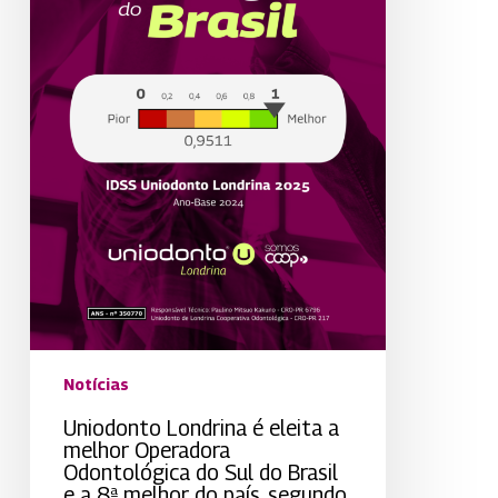
e
a
8ª
melhor
do
país,
segundo
a
ANS
Notícias
Uniodonto Londrina é eleita a
melhor Operadora
Odontológica do Sul do Brasil
e a 8ª melhor do país, segundo