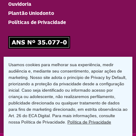
Ouvidoria
Plantão Uniodonto
Políticas de Privacidade
Responsável Técnico
Usamos cookies para melhorar sua experiência, medir
Dr. Diego Garbelini Lorena
audiência e, mediante seu consentimento, apoiar ações de
CRO/PR: 21826
marketing. Nosso site adota o princípio de Privacy by Default,
priorizando a proteção da privacidade desde a configuração
inicial. Caso seja identificado ou informado acesso por
LGPD:
criança ou adolescente, não realizaremos perfilamento,
Encarregado de Proteção de Dados
publicidade direcionada ou qualquer tratamento de dados
Cláudio C. Braga
para fins de marketing direcionado, em estrita observância ao
dpo@uniodontolondrina.coop.br
Art. 26 do ECA Digital. Para mais informações, consulte
nossa Política de Privacidade.
Política de Privacidade