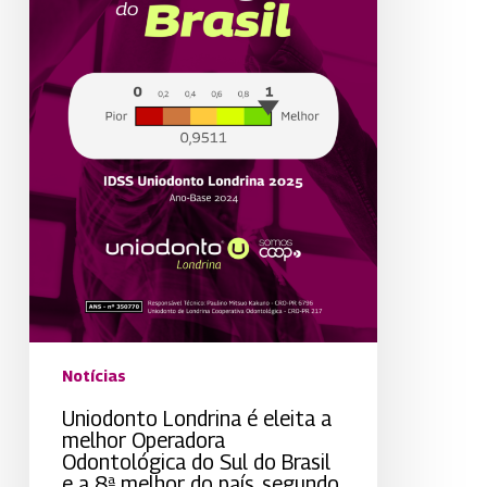
e
a
8ª
melhor
do
país,
segundo
a
ANS
Notícias
Uniodonto Londrina é eleita a
melhor Operadora
Odontológica do Sul do Brasil
e a 8ª melhor do país, segundo