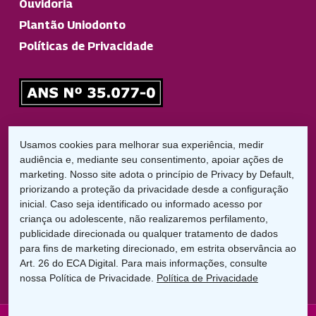
Ouvidoria
Plantão Uniodonto
Políticas de Privacidade
Responsável Técnico
Usamos cookies para melhorar sua experiência, medir
Dr. Diego Garbelini Lorena
audiência e, mediante seu consentimento, apoiar ações de
CRO/PR: 21826
marketing. Nosso site adota o princípio de Privacy by Default,
priorizando a proteção da privacidade desde a configuração
inicial. Caso seja identificado ou informado acesso por
LGPD:
criança ou adolescente, não realizaremos perfilamento,
Encarregado de Proteção de Dados
publicidade direcionada ou qualquer tratamento de dados
Cláudio C. Braga
para fins de marketing direcionado, em estrita observância ao
dpo@uniodontolondrina.coop.br
Art. 26 do ECA Digital. Para mais informações, consulte
nossa Política de Privacidade.
Política de Privacidade