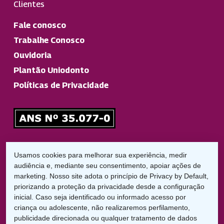
Clientes
Fale conosco
Trabalhe Conosco
Ouvidoria
Plantão Uniodonto
Políticas de Privacidade
Responsável Técnico
Usamos cookies para melhorar sua experiência, medir
Dr. Diego Garbelini Lorena
audiência e, mediante seu consentimento, apoiar ações de
CRO/PR: 21826
marketing. Nosso site adota o princípio de Privacy by Default,
priorizando a proteção da privacidade desde a configuração
inicial. Caso seja identificado ou informado acesso por
LGPD:
criança ou adolescente, não realizaremos perfilamento,
Encarregado de Proteção de Dados
publicidade direcionada ou qualquer tratamento de dados
Cláudio C. Braga