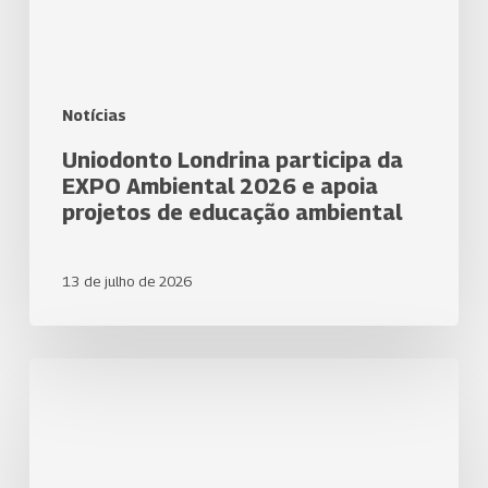
projetos
de
educação
ambiental
Notícias
Uniodonto Londrina participa da
EXPO Ambiental 2026 e apoia
projetos de educação ambiental
13 de julho de 2026
Uniodonto
Londrina
e
parceiros
elebram