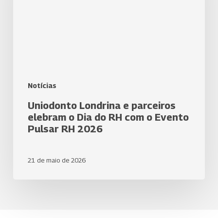
o
Dia
do
RH
com
o
Evento
Pulsar
RH
Notícias
2026
Uniodonto Londrina e parceiros
elebram o Dia do RH com o Evento
Pulsar RH 2026
21 de maio de 2026