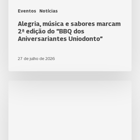
Eventos
Notícias
Alegria, música e sabores marcam
2ª edição do “BBQ dos
Aniversariantes Uniodonto”
27 de julho de 2026
Uniodonto
Londrina
participa
da
EXPO
Ambiental
2026
e
apoia