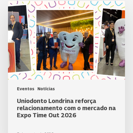
Uniodonto
Londrina
reforça
relacionamento
com
o
mercado
na
Expo
Time
Out
2026
Eventos
Notícias
Uniodonto Londrina reforça
relacionamento com o mercado na
Expo Time Out 2026