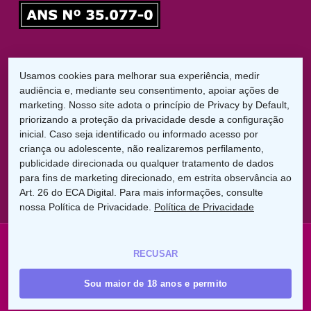
Responsável Técnico
Usamos cookies para melhorar sua experiência, medir
Dr. Diego Garbelini Lorena
audiência e, mediante seu consentimento, apoiar ações de
CRO/PR: 21826
marketing. Nosso site adota o princípio de Privacy by Default,
priorizando a proteção da privacidade desde a configuração
LGPD:
inicial. Caso seja identificado ou informado acesso por
Encarregado de Proteção de Dados
criança ou adolescente, não realizaremos perfilamento,
Cláudio C. Braga
publicidade direcionada ou qualquer tratamento de dados
dpo@uniodontolondrina.coop.br
para fins de marketing direcionado, em estrita observância ao
Art. 26 do ECA Digital. Para mais informações, consulte
nossa Política de Privacidade.
Política de Privacidade
© 2026 Uniodonto Londrina. Rua Paes Leme, 956 - Jd.
RECUSAR
América - Londrina PR - (43) 3305-7000
Sou maior de 18 anos e permito
facebook
instagram
whatsapp
phone
email