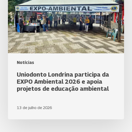
EXPO
Ambiental
2026
e
apoia
projetos
de
educação
ambiental
Notícias
Uniodonto Londrina participa da
EXPO Ambiental 2026 e apoia
projetos de educação ambiental
13 de julho de 2026