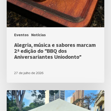
Eventos
Notícias
Alegria, música e sabores marcam
2ª edição do “BBQ dos
Aniversariantes Uniodonto”
27 de julho de 2026
Uniodonto
Londrina
participa
da