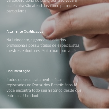
verdadeiro dono do plano, por isso você e
sua familia são atendidos como pacientes
particulares.
Altamente Qualificados
Na Uniodonto, a grande maioria dos
profissionais possui títulos de especialistas,
mestres e doutores. Muito mais por você.
Documentação
Todos os seus tratamentos ficam
registrados no Portal dos Beneficiários, lá
você encontra todo seu histórico desde que
entrou na Uniodonto.