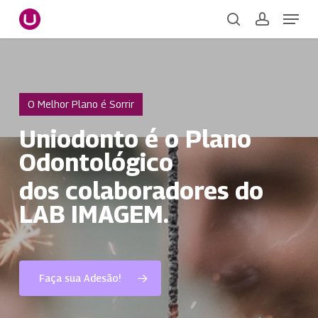
Skip
Menu
to
search
account
main
Close
content
Menu
O Melhor Plano é Sorrir
Uniodonto é o Plano
Odontológico
dos colaboradores do
LAB IMAGEM.
Faça sua Adesão!