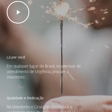
Play
Video
Lá por você
Em qualquer lugar do Brasil, se precisar de
atendimento de Urgência, procure a
Uniodonto.
Qualidade e Dedicação
Na Uniodonto o Cirurgião-Dentista é o