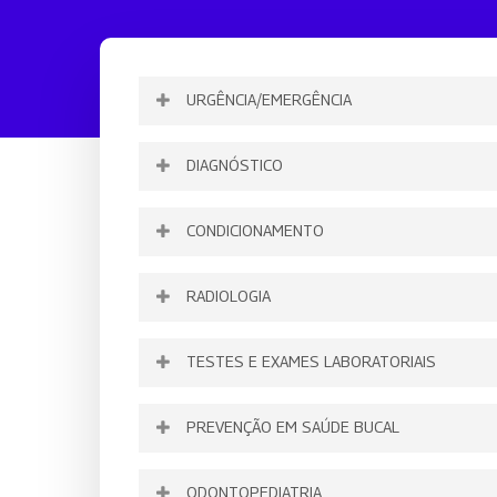
Rol de Cobertu
A Uniodonto é mais transparênc
URGÊNCIA/EMERGÊNCIA
DIAGNÓSTICO
CONDICIONAMENTO
RADIOLOGIA
TESTES E EXAMES LABORATORIAIS
PREVENÇÃO EM SAÚDE BUCAL
ODONTOPEDIATRIA