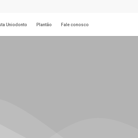
sta Uniodonto
Plantão
Fale conosco
gico com