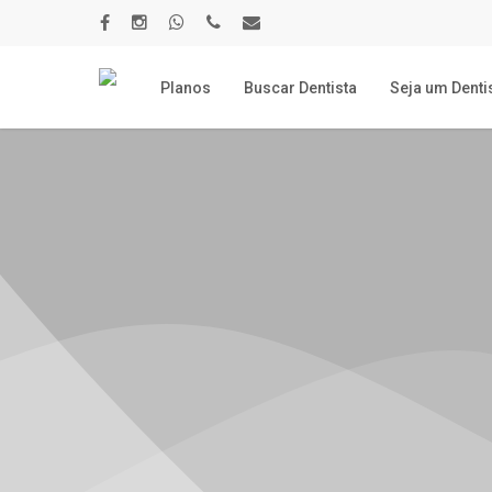
Skip
to
facebook
instagram
whatsapp
phone
email
main
content
Planos
Buscar Dentista
Seja um Denti
Plano Odontoló
SAIBA MAIS!