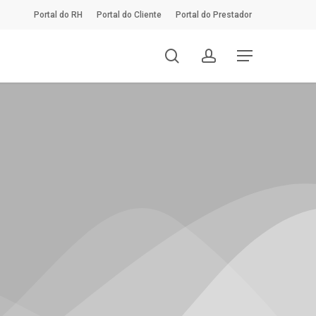
Portal do RH
Portal do Cliente
Portal do Prestador
search
account
Menu