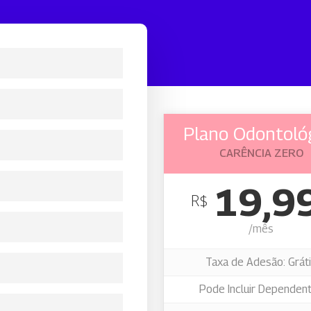
ra da ANS
ia para você.
Plano Odontoló
CARÊNCIA ZERO
19,9
R$
/mês
Taxa de Adesão: Grát
Pode Incluir Dependen