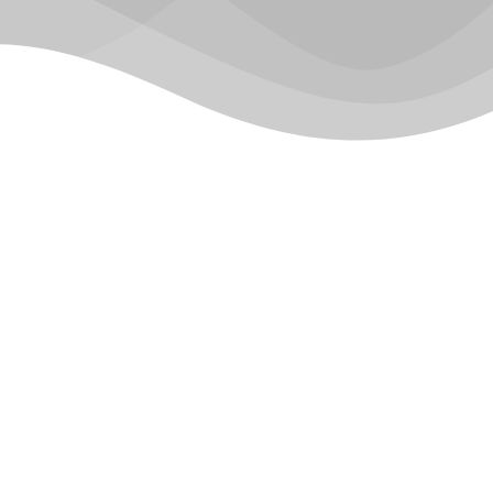
e!
especial?