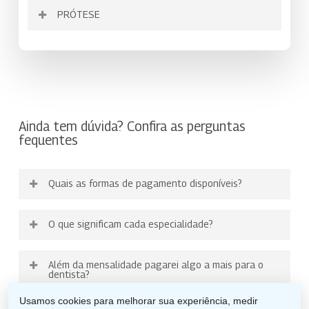
Reimplante de Dente Avulsionado com
Alveoloplastia
Biofilme Dental (Placa Bacteriana)
PRÓTESE
Gengivectomia
Pulpotomia em Dente Decíduo
Contenção
Profilaxia: Polimento Coronário
Amputação Radicular com Obturação
Restauração em Amálgama
Gengivoplastia
Remoção de Corpo Estranho Intra-Canal
Sutura de Ferida em região Buco-Maxilo-
Remineralização Dentária
Retrógrada
Coroa Unitária Provisória com ou sem
Restauração em Ionômero de Vidro
Facial
Raspagem Sub-Gengival e Alisamento
Remoção de Núcleo Intra-Canal
Amputação Radicular sem Obturação
Pino/Provisório para Preparo
Restauração em Resina Fotopolimerizável
Radicular/Curetagem de Bolsa Periodontal
Tratamento de Abscesso Periodontal
Remoção de Peça/Trabalho Protético
Retrógrada
de Restauração Metálica Fundida (RMF)
Restauração Temporária /Tratamento
Raspagem Supra-Gengival e Polimento
Tratamento de Alveolite
Tratamento de Perfuração
Apicetomia Birradiculares com Obturação
Reabilitação com Coroa de Acetato, Aço ou
Expectante
Coronário
(Radicular/Câmara Pulpar)
Retrógrada
Tratamento de Odontalgia Aguda
Policarbonato
Tratamento Restaurador Atraumático
Tunelização
Tratamento Endodôntico em Dente com
Apicetomia Birradiculares sem Obturação
Ainda tem dúvida? Confira as perguntas
Reabilitação com Coroa Total de Cerômero
fequentes
Rizogênese Incompleta
Retrógrada
Unitária – Inclui a Peça Protética
Tratamento Endodôntico em Dente
Apicetomia Multirradiculares com
Reabilitação com Coroa Total Metálica
Decíduo
Obturação Retrógrada
Unitária – Inclui a Peça Protética
Quais as formas de pagamento disponíveis?
Tratamento Endodôntico Birradicular em
Apicetomia Multirradiculares sem
Reabilitação com Núcleo Metálico
Dentes Permanentes
Obturação Retrógrada
fundido/Núcleo Pré-Fabricado – Inclui a
A Uniodonto comercializa seus planos com duas
O que significam cada especialidade?
Tratamento Endodôntico Multirradicular
Apicetomia Unirradiculares com Obturação
Peça Protética
formas de pagamento, cartão de crédito recorrente
em Dentes Permanentes
Retrógrada
e temos ainda a opção de boleto bancário, que pode
Reabilitação com Restauração Metálica
Muita atenção agora
, as especialidades que
ser contratado direto na sede da Uniodonto, pelo
Tratamento Endodôntico Unirradicular em
Apicetomia Unirradiculares sem Obturação
Fundida (RMF) Unitária – Inclui a Peça
Além da mensalidade pagarei algo a mais para o
citaremos abaixo são só para você saber quais são
Fone/Fax: (43) 3321-4140.
Dentes Permanentes
Retrógrada
Protética
dentista?
as principais áreas atuação dos
Retratamento Endodôntico Birradicular em
Aprofundamento/Aumento de Vestíbulo
Reembasamento de Coroa Provisória
cooperados,
não
necessariamente
são
Usamos cookies para melhorar sua experiência, medir
Nossos Planos
Master e Casal
possuem
Dentes Permanentes